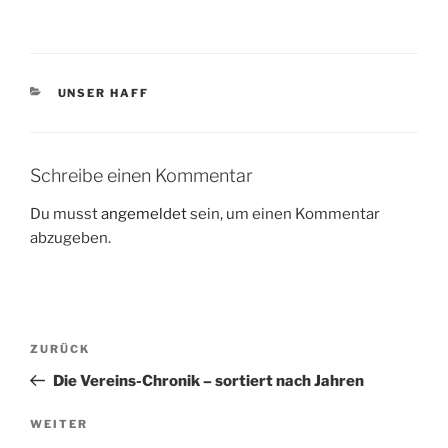
KATEGORIEN
UNSER HAFF
Schreibe einen Kommentar
Du musst
angemeldet
sein, um einen Kommentar
abzugeben.
Beitragsnavigation
Vorheriger
ZURÜCK
Beitrag
Die Vereins-Chronik – sortiert nach Jahren
Nächster
WEITER