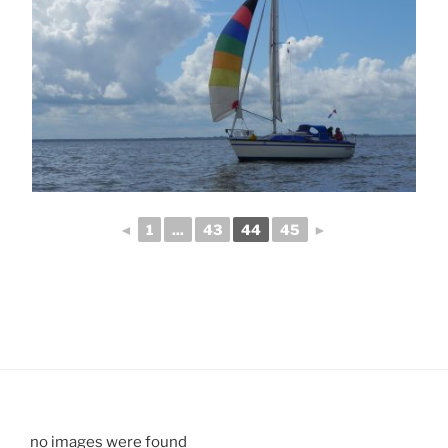
◄
1
...
43
44
45
►
no images were found