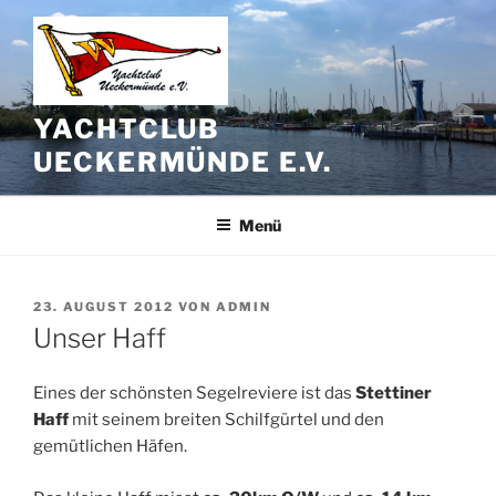
Zum
Inhalt
springen
YACHTCLUB
UECKERMÜNDE E.V.
Menü
VERÖFFENTLICHT
23. AUGUST 2012
VON
ADMIN
AM
Unser Haff
Eines der schönsten Segelreviere ist das
Stettiner
Haff
mit seinem breiten Schilfgürtel und den
gemütlichen Häfen.