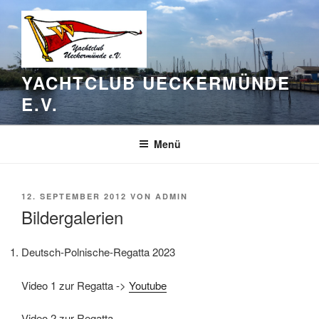
Zum
Inhalt
springen
YACHTCLUB UECKERMÜNDE
E.V.
Menü
VERÖFFENTLICHT
12. SEPTEMBER 2012
VON
ADMIN
AM
Bildergalerien
Deutsch-Polnische-Regatta 2023
Video 1 zur Regatta ->
Youtube
Video 2 zur Regatta