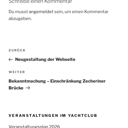
Schreibe einen Kommentar
Du musst
angemeldet
sein, um einen Kommentar
abzugeben.
Beitragsnavigation
Vorheriger
ZURÜCK
Beitrag
Neugestaltung der Webseite
Nächster
WEITER
Beitrag
Bekanntmachung – Einschränkung Zecheriner
Brücke
VERANSTALTUNGEN IM YACHTCLUB
Veranstaltungsplan 2026