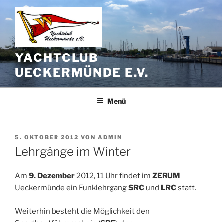
Zum
Inhalt
springen
YACHTCLUB
UECKERMÜNDE E.V.
Menü
VERÖFFENTLICHT
5. OKTOBER 2012
VON
ADMIN
AM
Lehrgänge im Winter
Am
9. Dezember
2012, 11 Uhr findet im
ZERUM
Ueckermünde ein Funklehrgang
SRC
und
LRC
statt.
Weiterhin besteht die Möglichkeit den