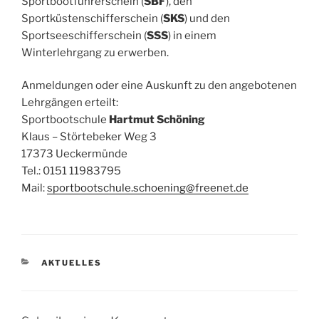
Sportbootführerschein (
SBF
), den
Sportküstenschifferschein (
SKS
) und den
Sportseeschifferschein (
SSS
) in einem
Winterlehrgang zu erwerben.
Anmeldungen oder eine Auskunft zu den angebotenen
Lehrgängen erteilt:
Sportbootschule
Hartmut Schöning
Klaus – Störtebeker Weg 3
17373 Ueckermünde
Tel.: 0151 11983795
Mail:
sportbootschule.schoening@freenet.de
KATEGORIEN
AKTUELLES