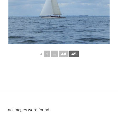
◄
1
...
44
45
no images were found