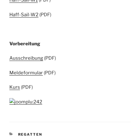
Haff-Sail-W1
(PDF)
Haff-Sail-W2
(PDF)
Vorbereitung
Ausschreibung
(PDF)
Meldeformular
(PDF)
Kurs
(PDF)
KATEGORIEN
REGATTEN