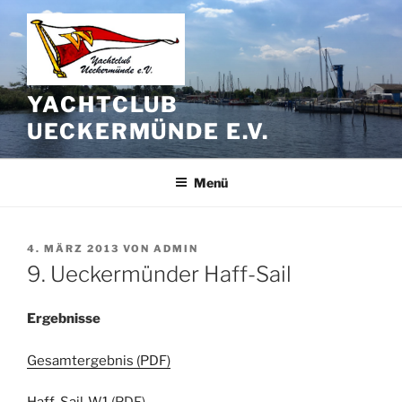
Zum
Inhalt
springen
YACHTCLUB
UECKERMÜNDE E.V.
Menü
VERÖFFENTLICHT
4. MÄRZ 2013
VON
ADMIN
AM
9. Ueckermünder Haff-Sail
Ergebnisse
Gesamtergebnis (PDF)