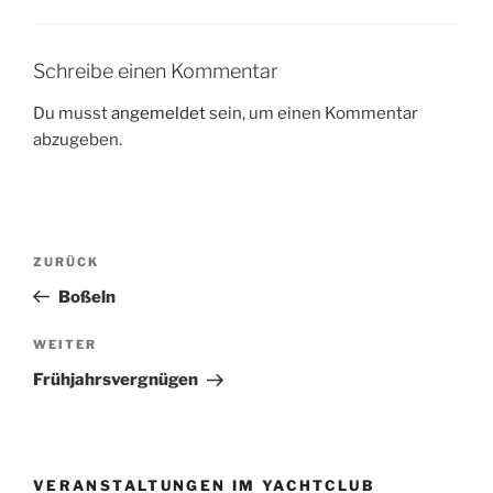
Schreibe einen Kommentar
Du musst
angemeldet
sein, um einen Kommentar
abzugeben.
Beitragsnavigation
Vorheriger
ZURÜCK
Beitrag
Boßeln
Nächster
WEITER
Beitrag
Frühjahrsvergnügen
VERANSTALTUNGEN IM YACHTCLUB