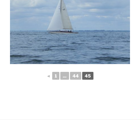
◄
1
...
44
45