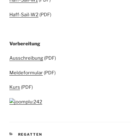
Haff-Sail-W1
(PDF)
Haff-Sail-W2
(PDF)
Vorbereitung
Ausschreibung
(PDF)
Meldeformular
(PDF)
Kurs
(PDF)
KATEGORIEN
REGATTEN