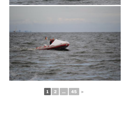
1
2
...
45
►