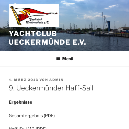
Zum
Inhalt
springen
YACHTCLUB
UECKERMÜNDE E.V.
Menü
VERÖFFENTLICHT
4. MÄRZ 2013
VON
ADMIN
AM
9. Ueckermünder Haff-Sail
Ergebnisse
Gesamtergebnis (PDF)