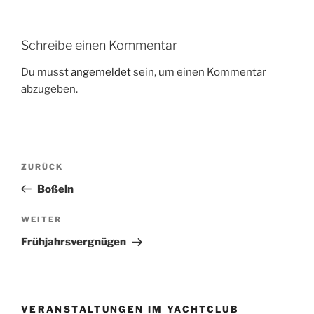
Schreibe einen Kommentar
Du musst
angemeldet
sein, um einen Kommentar
abzugeben.
Beitragsnavigation
Vorheriger
ZURÜCK
Beitrag
Boßeln
Nächster
WEITER
Beitrag
Frühjahrsvergnügen
VERANSTALTUNGEN IM YACHTCLUB