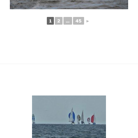
1
2
...
45
►