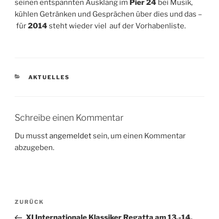
seinen entspannten Ausklang im
Pier 24
bei Musik,
kühlen Getränken und Gesprächen über dies und das –
für
2014
steht wieder viel auf der Vorhabenliste.
KATEGORIEN
AKTUELLES
Schreibe einen Kommentar
Du musst
angemeldet
sein, um einen Kommentar
abzugeben.
Beitragsnavigation
Vorheriger
ZURÜCK
Beitrag
XI Internationale Klassiker Regatta am 13.-14.