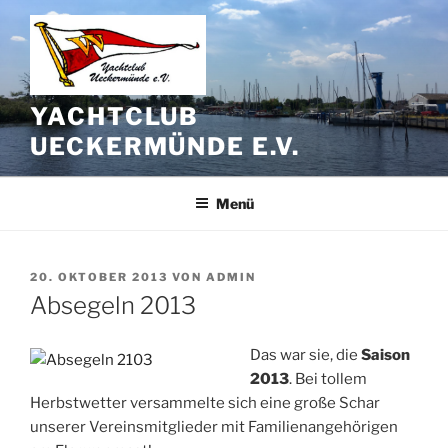
Zum
Inhalt
springen
YACHTCLUB
UECKERMÜNDE E.V.
Menü
VERÖFFENTLICHT
20. OKTOBER 2013
VON
ADMIN
AM
Absegeln 2013
Das war sie, die
Saison
2013
. Bei tollem
Herbstwetter versammelte sich eine große Schar
unserer Vereinsmitglieder mit Familienangehörigen