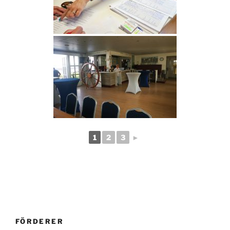
1
2
3
►
FÖRDERER