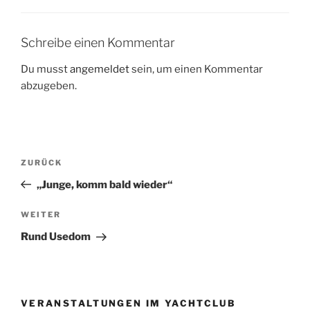
Schreibe einen Kommentar
Du musst
angemeldet
sein, um einen Kommentar
abzugeben.
Beitragsnavigation
Vorheriger
ZURÜCK
Beitrag
„Junge, komm bald wieder“
Nächster
WEITER
Beitrag
Rund Usedom
VERANSTALTUNGEN IM YACHTCLUB