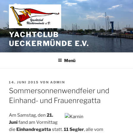
Zum
Inhalt
springen
YACHTCLUB
UECKERMÜNDE E.V.
Menü
VERÖFFENTLICHT
14. JUNI 2015
VON
ADMIN
AM
Sommersonnenwendfeier und
Einhand- und Frauenregatta
Am Samstag, den
21.
Juni
fand am Vormittag
die
Einhandregatta
statt.
11 Segler
, alle vom