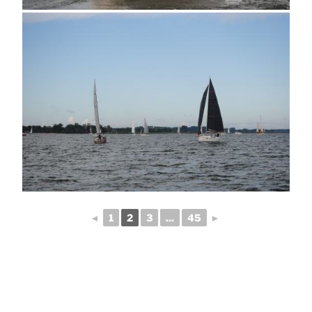
◄
1
2
3
...
45
►