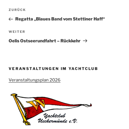
Beitragsnavigation
Vorheriger
ZURÜCK
Beitrag
Regatta „Blaues Band vom Stettiner Haff“
Nächster
WEITER
Beitrag
Oelis Ostseerundfahrt – Rückkehr
VERANSTALTUNGEN IM YACHTCLUB
Veranstaltungsplan 2026