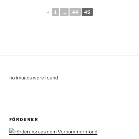
◄
1
...
44
45
no images were found
FÖRDERER