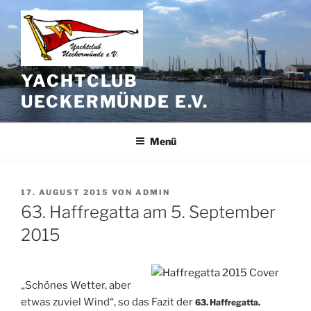
Zum
Inhalt
springen
YACHTCLUB
UECKERMÜNDE E.V.
Menü
VERÖFFENTLICHT
17. AUGUST 2015
VON
ADMIN
AM
63. Haffregatta am 5. September
2015
„Schönes Wetter, aber
etwas zuviel Wind“, so das Fazit der
63. Haffregatta.