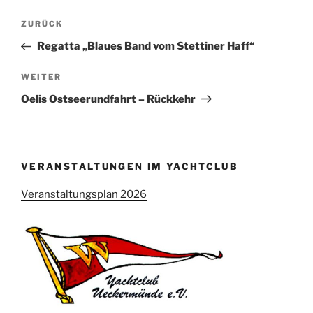
Beitragsnavigation
Vorheriger
ZURÜCK
Beitrag
Regatta „Blaues Band vom Stettiner Haff“
Nächster
WEITER
Beitrag
Oelis Ostseerundfahrt – Rückkehr
VERANSTALTUNGEN IM YACHTCLUB
Veranstaltungsplan 2026