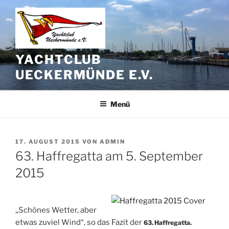
Zum
Inhalt
springen
YACHTCLUB
UECKERMÜNDE E.V.
Menü
VERÖFFENTLICHT
17. AUGUST 2015
VON
ADMIN
AM
63. Haffregatta am 5. September
2015
„Schönes Wetter, aber
etwas zuviel Wind“, so das Fazit der
63. Haffregatta.