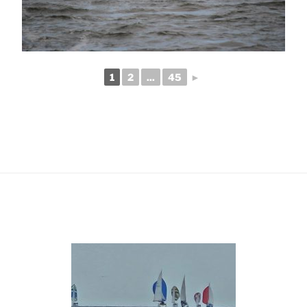
1
2
...
45
►