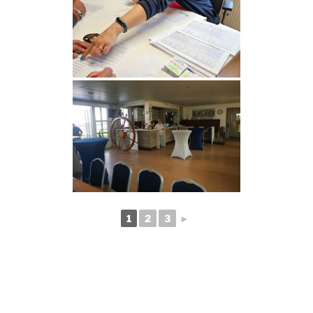
1
2
3
►