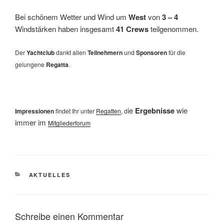
Bei schönem Wetter und Wind um
West
von
3 – 4
Windstärken haben insgesamt
41 Crews
teilgenommen.
Der
Yachtclub
dankt allen
Teilnehmern
und
Sponsoren
für die
gelungene
Regatta
.
ie
Ergebnisse
wie
Impressionen
findet Ihr unter
Regatten
, d
immer im
Mitgliederforum
KATEGORIEN
AKTUELLES
Schreibe einen Kommentar