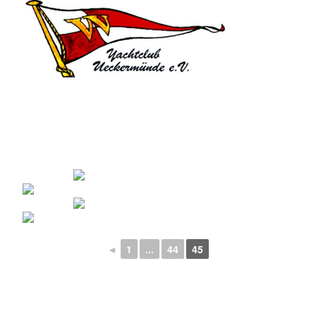
◄
1
...
44
45