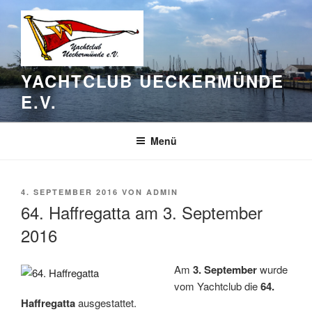
Zum
Inhalt
springen
YACHTCLUB UECKERMÜNDE
E.V.
Menü
VERÖFFENTLICHT
4. SEPTEMBER 2016
VON
ADMIN
AM
64. Haffregatta am 3. September
2016
Am
3. September
wurde
vom Yachtclub die
64.
Haffregatta
ausgestattet.