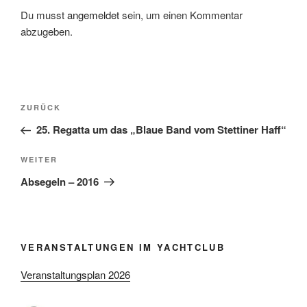
Du musst
angemeldet
sein, um einen Kommentar
abzugeben.
Beitragsnavigation
Vorheriger
ZURÜCK
Beitrag
25. Regatta um das „Blaue Band vom Stettiner Haff“
Nächster
WEITER
Beitrag
Absegeln – 2016
VERANSTALTUNGEN IM YACHTCLUB
Veranstaltungsplan 2026