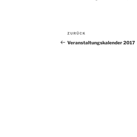
Beitragsnavigation
Vorheriger
ZURÜCK
Beitrag
Veranstaltungskalender 2017