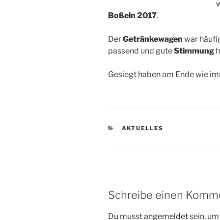
w
Boßeln 2017
.
Der
Getränkewagen
war häufi
passend
und gute
Stimmung
h
Gesiegt haben am Ende wie imm
KATEGORIEN
AKTUELLES
Schreibe einen Komm
Du musst
angemeldet
sein, u