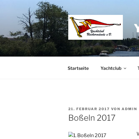
Zum
Inhalt
springen
Startseite
Yachtclub
VERÖFFENTLICHT
21. FEBRUAR 2017
VON
ADMIN
AM
Boßeln 2017
W