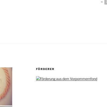
◄
FÖRDERER