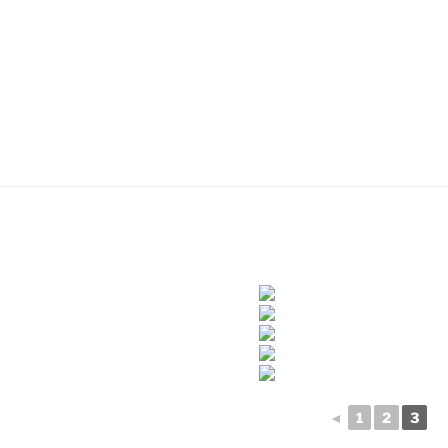
◄
1
2
3