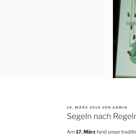
VERÖFFENTLICHT
19. MÄRZ 2018
VON
ADMIN
AM
Segeln nach Regel
Am
17. März
fand unser tradit