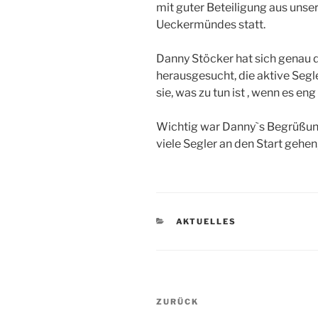
mit guter Beteiligung aus uns
Ueckermündes statt.
Danny Stöcker hat sich genau d
herausgesucht, die aktive Segle
sie, was zu tun ist , wenn es eng
Wichtig war Danny`s Begrüßung
viele Segler an den Start gehen
KATEGORIEN
AKTUELLES
Beitragsnavigation
Vorheriger
ZURÜCK