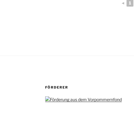
◄
1
FÖRDERER