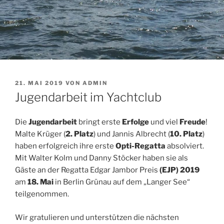
VERÖFFENTLICHT
21. MAI 2019
VON
ADMIN
AM
Jugendarbeit im Yachtclub
Die
Jugendarbeit
bringt erste
Erfolge
und viel
Freude
!
Malte Krüger (
2. Platz
) und Jannis Albrecht (
10. Platz
)
haben erfolgreich ihre erste
Opti-Regatta
absolviert.
Mit Walter Kolm und Danny Stöcker haben sie als
Gäste an der Regatta Edgar Jambor Preis
(EJP) 2019
am
18. Mai
in Berlin Grünau auf dem „Langer See“
teilgenommen.
Wir gratulieren und unterstützen die nächsten