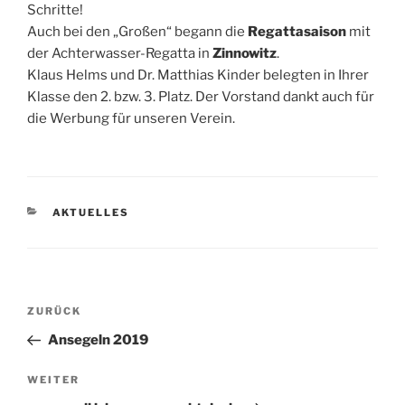
Schritte!
Auch bei den „Großen“ begann die
Regattasaison
mit
der Achterwasser-Regatta in
Zinnowitz
.
Klaus Helms und Dr. Matthias Kinder belegten in Ihrer
Klasse den 2. bzw. 3. Platz. Der Vorstand dankt auch für
die Werbung für unseren Verein.
KATEGORIEN
AKTUELLES
Beitragsnavigation
Vorheriger
ZURÜCK
Beitrag
Ansegeln 2019
Nächster
WEITER
Beitrag