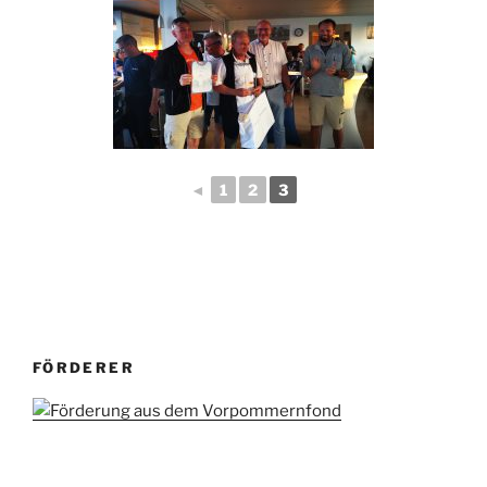
◄
1
2
3
FÖRDERER