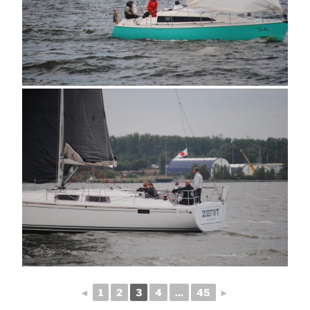
◄
1
2
3
4
...
45
►