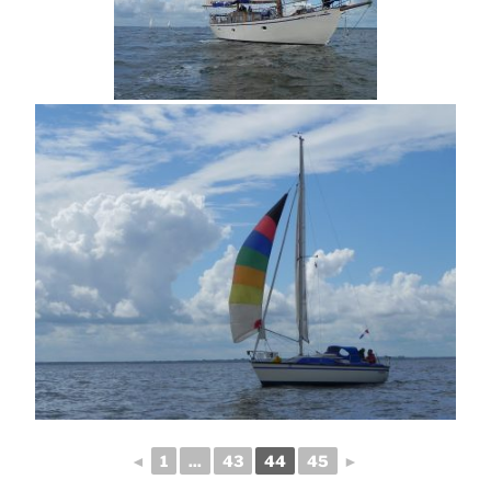
◄
1
...
43
44
45
►