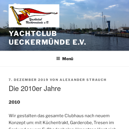
Zum
Inhalt
springen
YACHTCLUB
UECKERMÜNDE E.V.
Menü
VERÖFFENTLICHT
7. DEZEMBER 2019
VON
ALEXANDER STRAUCH
AM
Die 2010er Jahre
2010
Wir gestalten das gesamte Clubhaus nach neuem
Konzept um: mit Küchentrakt, Garderobe, Tresen im