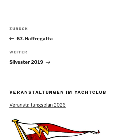
Beitragsnavigation
Vorheriger
ZURÜCK
Beitrag
67. Haffregatta
Nächster
WEITER
Beitrag
Silvester 2019
VERANSTALTUNGEN IM YACHTCLUB
Veranstaltungsplan 2026