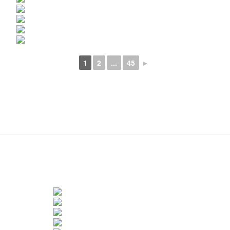
1
2
...
45
►