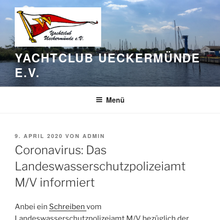
Zum
Inhalt
springen
YACHTCLUB UECKERMÜNDE
E.V.
Menü
VERÖFFENTLICHT
9. APRIL 2020
VON
ADMIN
AM
Coronavirus: Das
Landeswasserschutzpolizeiamt
M/V informiert
Anbei ein
Schreiben
vom
Landeswasserschutzpolizeiamt M/V bezüglich der