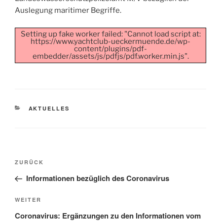
Auslegung maritimer Begriffe.
Setting up fake worker failed: "Cannot load script at:
https://www.yachtclub-ueckermuende.de/wp-
content/plugins/pdf-
embedder/assets/js/pdfjs/pdf.worker.min.js".
KATEGORIEN
AKTUELLES
Beitragsnavigation
Vorheriger
ZURÜCK
Beitrag
Informationen bezüglich des Coronavirus
Nächster
WEITER
Beitrag
Coronavirus: Ergänzungen zu den Informationen vom