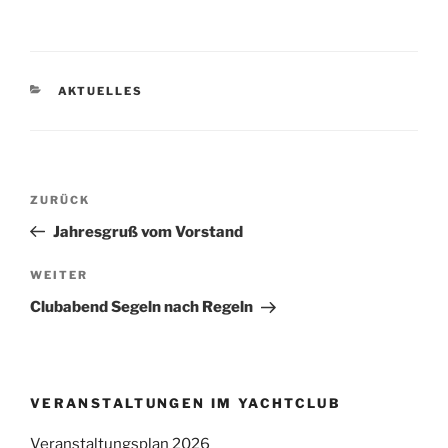
KATEGORIEN
AKTUELLES
Beitragsnavigation
Vorheriger
ZURÜCK
Beitrag
Jahresgruß vom Vorstand
Nächster
WEITER
Beitrag
Clubabend Segeln nach Regeln
VERANSTALTUNGEN IM YACHTCLUB
Veranstaltungsplan 2026