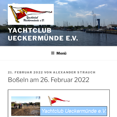
Zum
Inhalt
springen
YACHTCLUB
UECKERMÜNDE E.V.
Menü
VERÖFFENTLICHT
21. FEBRUAR 2022
VON
ALEXANDER STRAUCH
AM
Boßeln am 26. Februar 2022