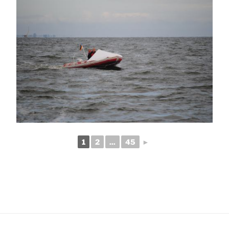
1
2
...
45
►