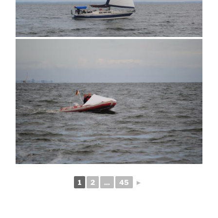
1
2
...
45
►