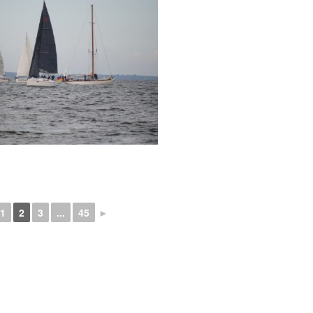
1
2
3
...
45
►