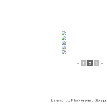
◄
1
2
3
►
Datenschutz & Impressum
Stolz p