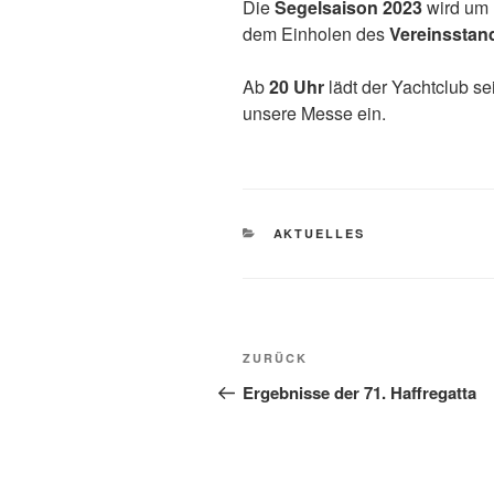
Die
Segelsaison 2023
wird um
dem Einholen des
Vereinsstan
Ab
20 Uhr
lädt der Yachtclub se
unsere Messe ein.
KATEGORIEN
AKTUELLES
Beitragsnavigation
Vorheriger
ZURÜCK
Beitrag
Ergebnisse der 71. Haffregatta