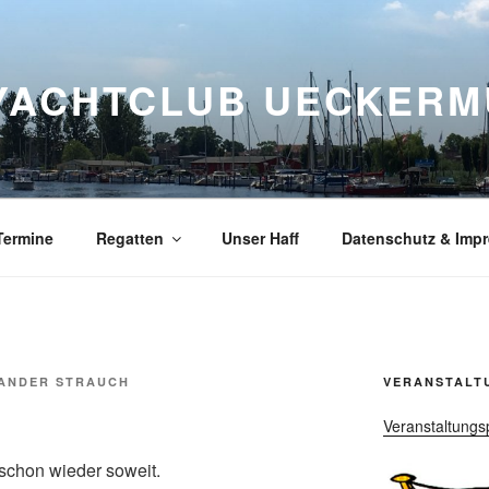
YACHTCLUB UECKERMÜ
Termine
Regatten
Unser Haff
Datenschutz & Imp
ANDER STRAUCH
VERANSTALT
Veranstaltungs
r schon wieder soweit.