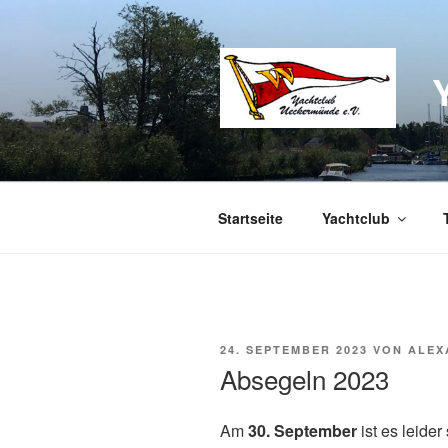
Zum
Inhalt
springen
Startseite
Yachtclub
VERÖFFENTLICHT
24. SEPTEMBER 2023
VON
ALEX
AM
Absegeln 2023
Am
30. September
ist es leide