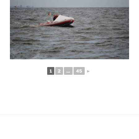
1
2
...
45
►