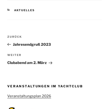
KATEGORIEN
AKTUELLES
Beitragsnavigation
Vorheriger
ZURÜCK
Beitrag
Jahresendgruß 2023
Nächster
WEITER
Beitrag
Clubabend am 2. März
VERANSTALTUNGEN IM YACHTCLUB
Veranstaltungsplan 2026