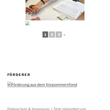
1
2
3
►
FÖRDERER
Datenschutz & Impressum
Stolz präsentiert von