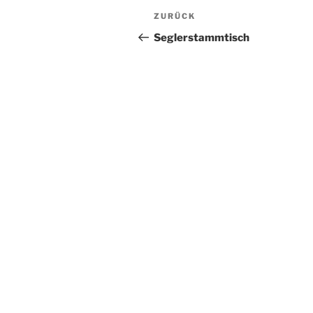
Beitragsnavigation
Vorheriger
ZURÜCK
Beitrag
Seglerstammtisch