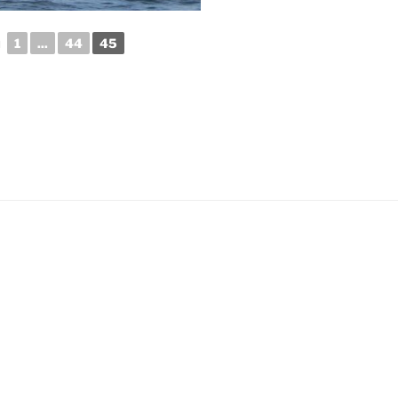
◄
1
...
44
45