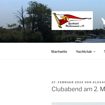
Zum
Inhalt
springen
Startseite
Yachtclub
VERÖFFENTLICHT
27. FEBRUAR 2024
VON
ALEXA
AM
Clubabend am 2. M