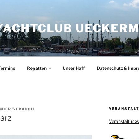
YACHTCLUB UECKERMÜ
Termine
Regatten
Unser Haff
Datenschutz & Imp
VERANSTALT
NDER STRAUCH
ärz
Veranstaltung