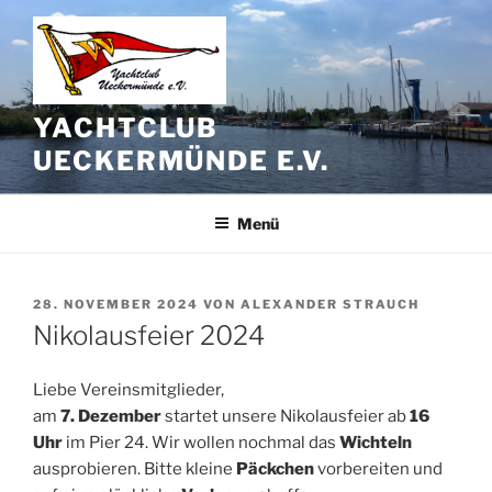
Zum
Inhalt
springen
YACHTCLUB
UECKERMÜNDE E.V.
Menü
VERÖFFENTLICHT
28. NOVEMBER 2024
VON
ALEXANDER STRAUCH
AM
Nikolausfeier 2024
Liebe Vereinsmitglieder,
am
7. Dezember
startet unsere Nikolausfeier ab
16
Uhr
im Pier 24. Wir wollen nochmal das
Wichteln
ausprobieren. Bitte kleine
Päckchen
vorbereiten und