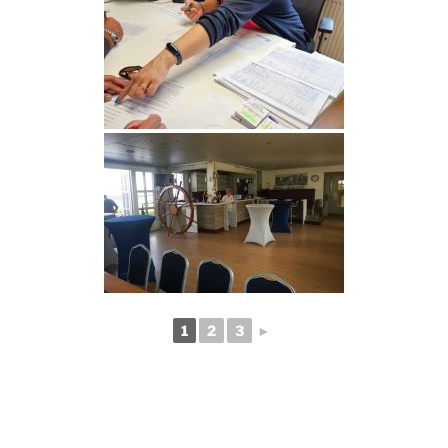
1
2
3
►