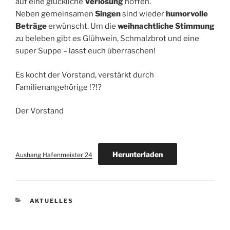
auf eine glückliche
Verlosung
hoffen.
Neben gemeinsamen
Singen
sind wieder
humorvolle
Beträge
erwünscht. Um die
weihnachtliche Stimmung
zu beleben gibt es Glühwein, Schmalzbrot und eine
super Suppe – lasst euch überraschen!
Es kocht der Vorstand, verstärkt durch
Familienangehörige !?!?
Der Vorstand
Herunterladen
Aushang Hafenmeister 24
KATEGORIEN
AKTUELLES