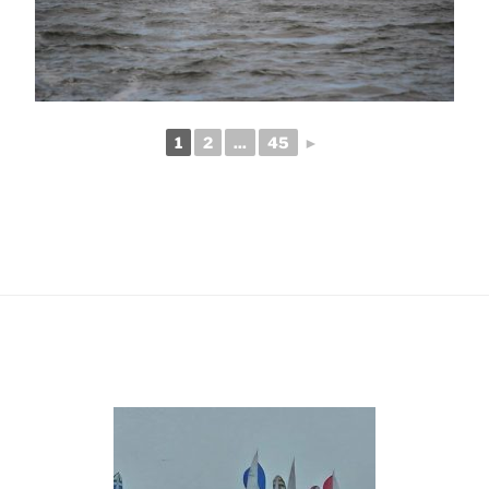
1
2
...
45
►