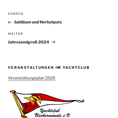
Beitragsnavigation
Vorheriger
ZURÜCK
Beitrag
Jubiläum und Herbstputz
Nächster
WEITER
Beitrag
Jahresendgruß 2024
VERANSTALTUNGEN IM YACHTCLUB
Veranstaltungsplan 2026