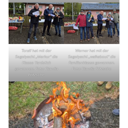
Toralf hat mit der
Werner hat mit der
Segelyacht „Merkur“ die
Segelyacht „walkabout“ die
Klasse Yardstick
Familienklasse gewonnen.
gewonnen. Foto: Claudia
Foto: Claudia Fritzsche
Fritzsche