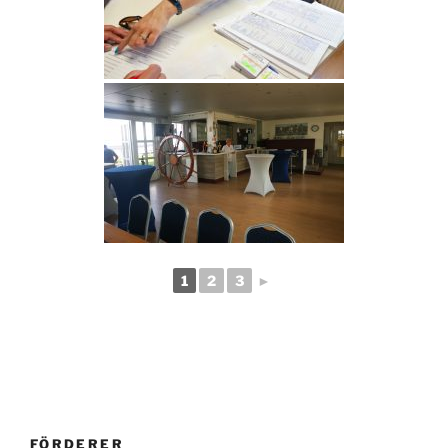
1
2
3
►
FÖRDERER