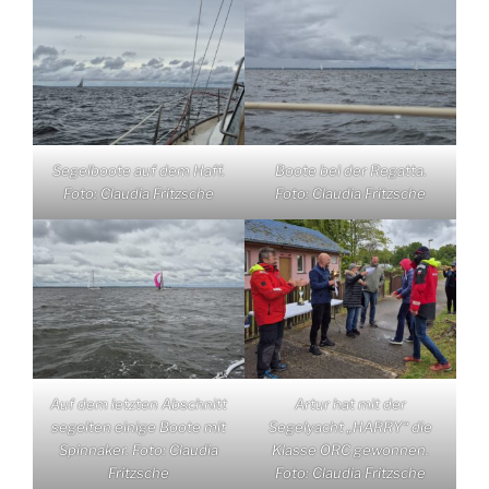
Segelboote auf dem Haff.
Boote bei der Regatta.
Foto: Claudia Fritzsche
Foto: Claudia Fritzsche
Auf dem letzten Abschnitt
Artur hat mit der
segelten einige Boote mit
Segelyacht „HARRY“ die
Spinnaker. Foto: Claudia
Klasse ORC gewonnen.
Fritzsche
Foto: Claudia Fritzsche