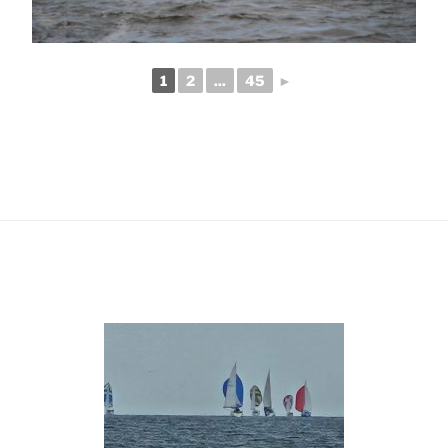
1
2
...
45
►