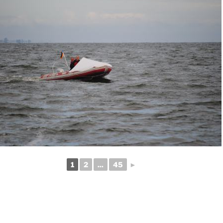
1
2
...
45
►