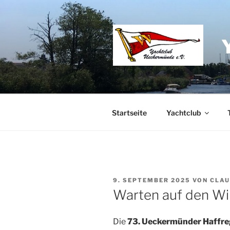
Zum
Inhalt
springen
Startseite
Yachtclub
VERÖFFENTLICHT
9. SEPTEMBER 2025
VON
CLAU
AM
Warten auf den W
Die
73. Ueckermünder Haffre