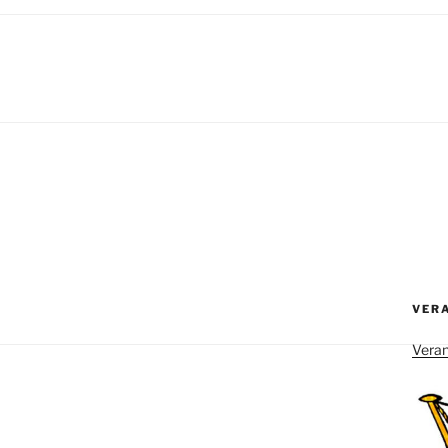
VER
Veran