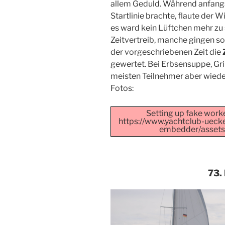
allem Geduld. Während anfangs
Startlinie brachte, flaute der 
es ward kein Lüftchen mehr zu
Zeitvertreib, manche gingen so
der vorgeschriebenen Zeit die
gewertet. Bei Erbsensuppe, Gr
meisten Teilnehmer aber wieder
Fotos:
Setting up fake worker
https://www.yachtclub-ueck
embedder/assets/j
73.