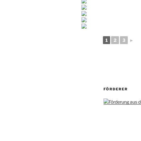
1
2
3
►
FÖRDERER