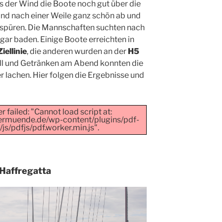
 der Wind die Boote noch gut über die
Wind nach einer Weile ganz schön ab und
 spüren. Die Mannschaften suchten nach
gar baden. Einige Boote erreichten in
Ziellinie
, die anderen wurden an der
H5
ill und Getränken am Abend konnten die
 lachen. Hier folgen die Ergebnisse und
 failed: "Cannot load script at:
ermuende.de/wp-content/plugins/pdf-
s/pdfjs/pdf.worker.min.js".
 Haffregatta