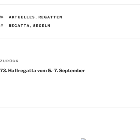
KATEGORIEN
AKTUELLES
,
REGATTEN
SCHLAGWÖRTER
REGATTA
,
SEGELN
Beitragsnavigation
Vorheriger
ZURÜCK
Beitrag
73. Haffregatta vom 5.-7. September