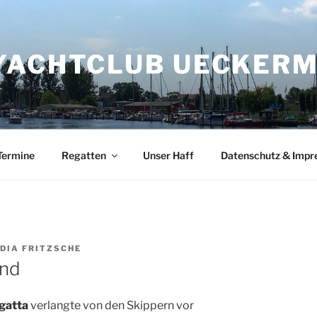
YACHTCLUB UECKERMÜ
Termine
Regatten
Unser Haff
Datenschutz & Imp
DIA FRITZSCHE
ind
gatta
verlangte von den Skippern vor