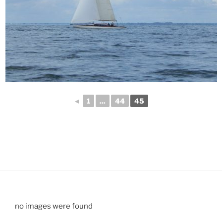
◄
1
...
44
45
no images were found