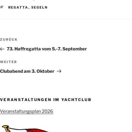
SCHLAGWÖRTER
REGATTA
,
SEGELN
Beitragsnavigation
Vorheriger
ZURÜCK
Beitrag
73. Haffregatta vom 5.-7. September
Nächster
WEITER
Beitrag
Clubabend am 3. Oktober
VERANSTALTUNGEN IM YACHTCLUB
Veranstaltungsplan 2026