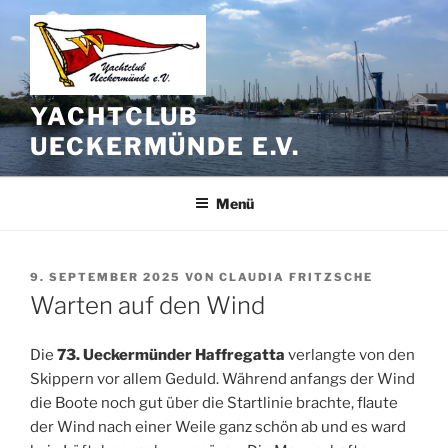
Zum
Inhalt
springen
YACHTCLUB
UECKERMÜNDE E.V.
Menü
VERÖFFENTLICHT
9. SEPTEMBER 2025
VON
CLAUDIA FRITZSCHE
AM
Warten auf den Wind
Die
73. Ueckermünder Haffregatta
verlangte von den
Skippern vor allem Geduld. Während anfangs der Wind
die Boote noch gut über die Startlinie brachte, flaute
der Wind nach einer Weile ganz schön ab und es ward