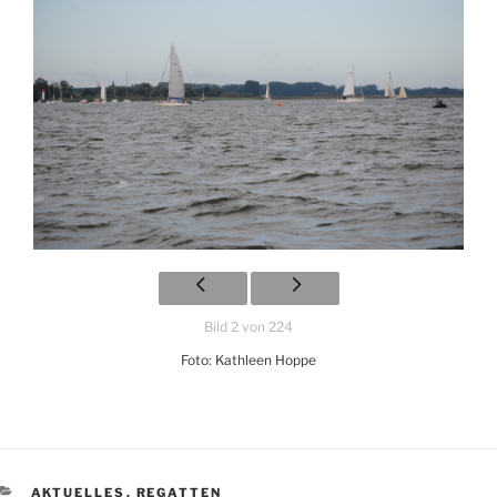
Bild 2 von 224
Foto: Kathleen Hoppe
KATEGORIEN
AKTUELLES
,
REGATTEN