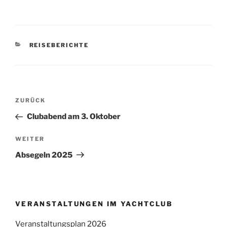
KATEGORIEN
REISEBERICHTE
Beitragsnavigation
Vorheriger
ZURÜCK
Beitrag
Clubabend am 3. Oktober
Nächster
WEITER
Beitrag
Absegeln 2025
VERANSTALTUNGEN IM YACHTCLUB
Veranstaltungsplan 2026