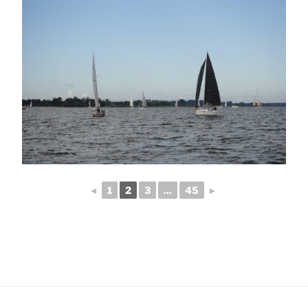
◄
1
2
3
...
45
►