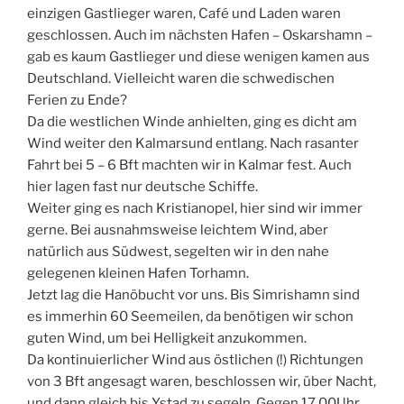
einzigen Gastlieger waren, Café und Laden waren
geschlossen. Auch im nächsten Hafen – Oskarshamn –
gab es kaum Gastlieger und diese wenigen kamen aus
Deutschland. Vielleicht waren die schwedischen
Ferien zu Ende?
Da die westlichen Winde anhielten, ging es dicht am
Wind weiter den Kalmarsund entlang. Nach rasanter
Fahrt bei 5 – 6 Bft machten wir in Kalmar fest. Auch
hier lagen fast nur deutsche Schiffe.
Weiter ging es nach Kristianopel, hier sind wir immer
gerne. Bei ausnahmsweise leichtem Wind, aber
natürlich aus Südwest, segelten wir in den nahe
gelegenen kleinen Hafen Torhamn.
Jetzt lag die Hanöbucht vor uns. Bis Simrishamn sind
es immerhin 60 Seemeilen, da benötigen wir schon
guten Wind, um bei Helligkeit anzukommen.
Da kontinuierlicher Wind aus östlichen (!) Richtungen
von 3 Bft angesagt waren, beschlossen wir, über Nacht,
und dann gleich bis Ystad zu segeln. Gegen 17.00Uhr