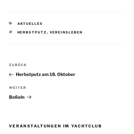
KATEGORIEN
AKTUELLES
SCHLAGWÖRTER
HERBSTPUTZ
,
VEREINSLEBEN
Beitragsnavigation
Vorheriger
ZURÜCK
Beitrag
Herbstputz am 18. Oktober
Nächster
WEITER
Beitrag
Boßeln
VERANSTALTUNGEN IM YACHTCLUB