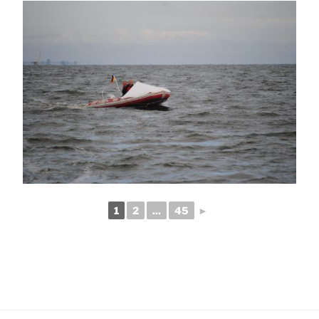
1
2
...
45
►