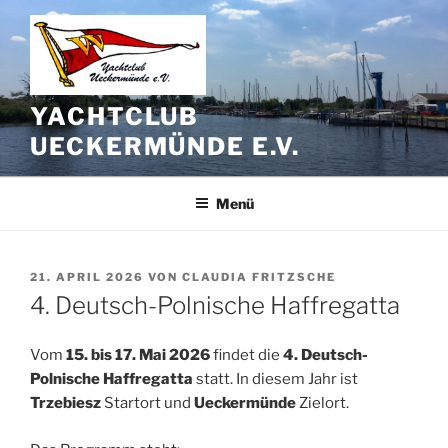
Zum
Inhalt
springen
YACHTCLUB
UECKERMÜNDE E.V.
Menü
VERÖFFENTLICHT
21. APRIL 2026
VON
CLAUDIA FRITZSCHE
AM
4. Deutsch-Polnische Haffregatta
Vom
15. bis 17. Mai 2026
findet die
4. Deutsch-
Polnische Haffregatta
statt. In diesem Jahr ist
Trzebiesz
Startort und
Ueckermünde
Zielort.