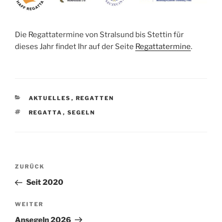
Die Regattatermine von Stralsund bis Stettin für
dieses Jahr findet Ihr auf der Seite
Regattatermine
.
KATEGORIEN
AKTUELLES
,
REGATTEN
SCHLAGWÖRTER
REGATTA
,
SEGELN
Beitragsnavigation
Vorheriger
ZURÜCK
Beitrag
Seit 2020
Nächster
WEITER
Beitrag
Ansegeln 2026