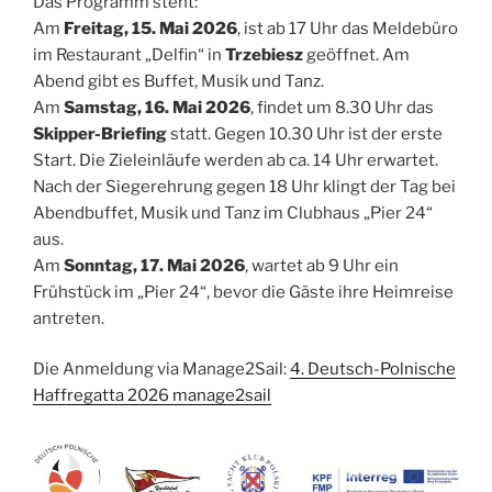
Das Programm steht:
Am
Freitag, 15. Mai 2026
, ist ab 17 Uhr das Meldebüro
im Restaurant „Delfin“ in
Trzebiesz
geöffnet. Am
Abend gibt es Buffet, Musik und Tanz.
Am
Samstag, 16. Mai 2026
, findet um 8.30 Uhr das
Skipper-Briefing
statt. Gegen 10.30 Uhr ist der erste
Start. Die Zieleinläufe werden ab ca. 14 Uhr erwartet.
Nach der Siegerehrung gegen 18 Uhr klingt der Tag bei
Abendbuffet, Musik und Tanz im Clubhaus „Pier 24“
aus.
Am
Sonntag, 17. Mai 2026
, wartet ab 9 Uhr ein
Frühstück im „Pier 24“, bevor die Gäste ihre Heimreise
antreten.
Die Anmeldung via Manage2Sail:
4. Deutsch-Polnische
Haffregatta 2026 manage2sail