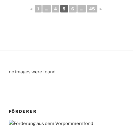
◄
1
...
4
5
6
...
45
►
no images were found
FÖRDERER