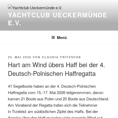
Zum
Inhalt
YACHTCLUB UECKERMÜNDE
springen
E.V.
Menü
VERÖFFENTLICHT
22. MAI 2026
VON
CLAUDIA FRITZSCHE
AM
Hart am Wind übers Haff bei der 4.
Deutsch-Polnischen Haffregatta
41 Segelboote haben an der 4. Deutsch-Polnischen
Haffregatta vom 15.-17. Mai 2026 teilgenommen, davon
kamen 21 Boote aus Polen und 20 Boote aus Deutschland.
Am Vorabend der Regatta trafen sich die Teilnehmer
in Trzebież am südöstlichen Zipfel des Haffs. Bei der
Anreise über das Haff mussten viele mangels Wind auf