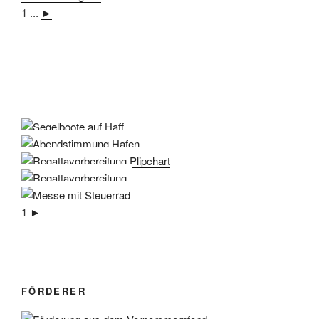
1
...
►
1
►
FÖRDERER