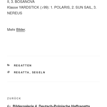
II, 3. BOSANOVA
Klasse YARDSTICK (>99): 1. POLARIS, 2. SUN SAIL, 3.
NEREUS
Mehr
Bilder
.
KATEGORIEN
REGATTEN
SCHLAGWÖRTER
REGATTA
,
SEGELN
Beitragsnavigation
Vorheriger
ZURÜCK
Beitrag
Bildergalerie 4. Deutsch-Polnische Haffregatta