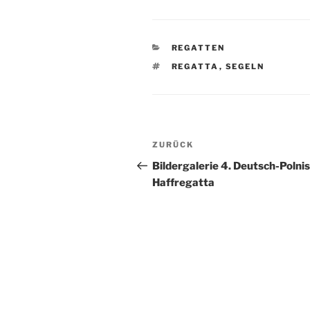
KATEGORIEN
REGATTEN
SCHLAGWÖRTER
REGATTA
,
SEGELN
Beitragsnavigation
Vorheriger
ZURÜCK
Beitrag
Bildergalerie 4. Deutsch-Polni
Haffregatta