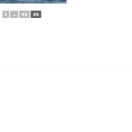
◄
1
...
44
45