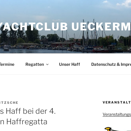
YACHTCLUB UECKERMÜ
Termine
Regatten
Unser Haff
Datenschutz & Imp
VERANSTALT
ITZSCHE
 Haff bei der 4.
Veranstaltung
n Haffregatta