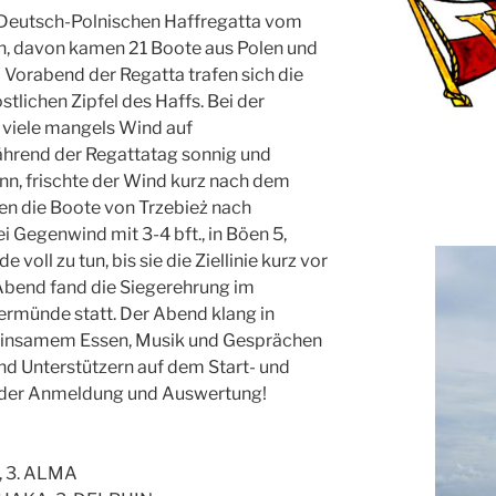
 Deutsch-Polnischen Haffregatta vom
n, davon kamen 21 Boote aus Polen und
Vorabend der Regatta trafen sich die
tlichen Zipfel des Haffs. Bei der
 viele mangels Wind auf
hrend der Regattatag sonnig und
nn, frischte der Wind kurz nach dem
lten die Boote von Trzebież nach
 Gegenwind mit 3-4 bft., in Böen 5,
 voll zu tun, bis sie die Ziellinie kurz vor
bend fand die Siegerehrung im
rmünde statt. Der Abend klang in
insamem Essen, Musik und Gesprächen
und Unterstützern auf dem Start- und
n, der Anmeldung und Auswertung!
A, 3. ALMA