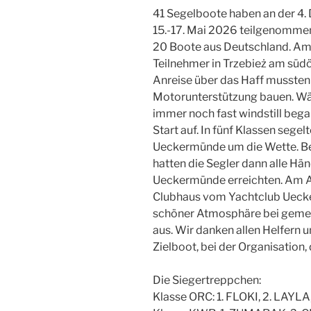
41 Segelboote haben an der 4.
15.-17. Mai 2026 teilgenomme
20 Boote aus Deutschland. Am 
Teilnehmer in Trzebież am südös
Anreise über das Haff mussten
Motorunterstützung bauen. Wä
immer noch fast windstill bega
Start auf. In fünf Klassen sege
Ueckermünde um die Wette. Bei
hatten die Segler dann alle Hände
Ueckermünde erreichten. Am A
Clubhaus vom Yachtclub Uecke
schöner Atmosphäre bei geme
aus. Wir danken allen Helfern 
Zielboot, bei der Organisatio
Die Siegertreppchen:
Klasse ORC: 1. FLOKI, 2. LAYL