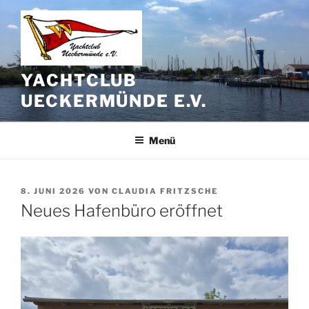
Zum
Inhalt
springen
YACHTCLUB
UECKERMÜNDE E.V.
Menü
VERÖFFENTLICHT
8. JUNI 2026
VON
CLAUDIA FRITZSCHE
AM
Neues Hafenbüro eröffnet