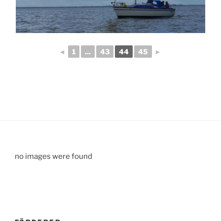
◄
1
...
43
44
45
►
no images were found