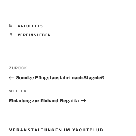
KATEGORIEN
AKTUELLES
SCHLAGWÖRTER
VEREINSLEBEN
Beitragsnavigation
Vorheriger
ZURÜCK
Beitrag
Sonnige Pfingstausfahrt nach Stagnieß
Nächster
WEITER
Beitrag
Einladung zur Einhand-Regatta
VERANSTALTUNGEN IM YACHTCLUB