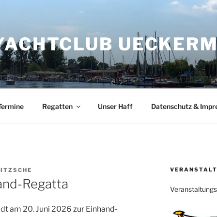
YACHTCLUB UECKERMÜ
Termine
Regatten
Unser Haff
Datenschutz & Imp
VERANSTALT
RITZSCHE
hand-Regatta
Veranstaltung
t am 20. Juni 2026 zur Einhand-