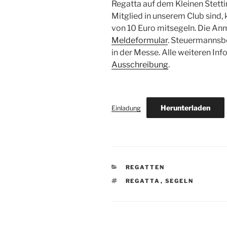
Regatta auf dem Kleinen Stettin
Mitglied in unserem Club sind
von 10 Euro mitsegeln. Die Anm
Meldeformular
. Steuermannsb
in der Messe. Alle weiteren Info
Ausschreibung
.
Herunterladen
Einladung
KATEGORIEN
REGATTEN
SCHLAGWÖRTER
REGATTA
,
SEGELN