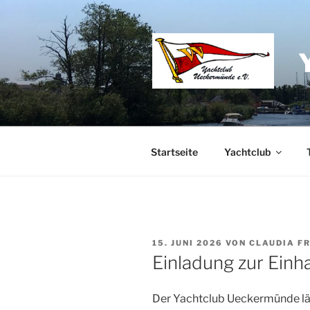
Zum
Inhalt
springen
Startseite
Yachtclub
VERÖFFENTLICHT
15. JUNI 2026
VON
CLAUDIA F
AM
Einladung zur Ein
Der Yachtclub Ueckermünde läd