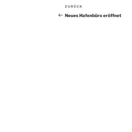
Beitragsnavigation
Vorheriger
ZURÜCK
Beitrag
Neues Hafenbüro eröffnet