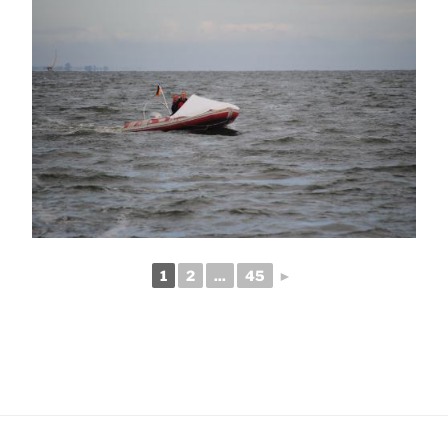
1
2
...
45
►