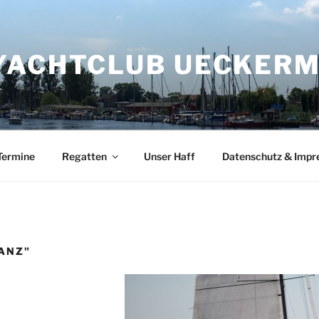
YACHTCLUB UECKERMÜ
Termine
Regatten
Unser Haff
Datenschutz & Imp
ANZ"