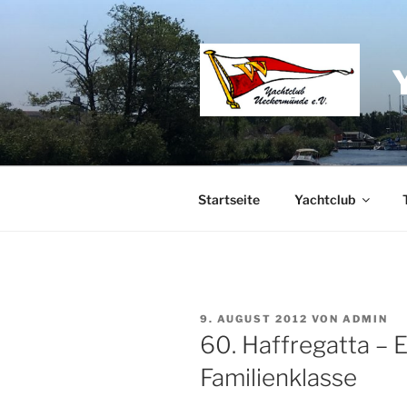
Zum
Inhalt
springen
Startseite
Yachtclub
VERÖFFENTLICHT
9. AUGUST 2012
VON
ADMIN
AM
60. Haffregatta – 
Familienklasse