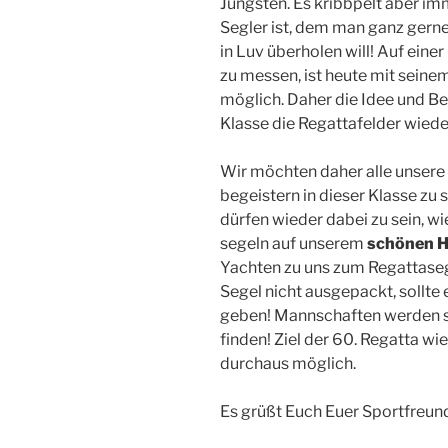
Jüngsten. Es kribbpelt aber i
Segler ist, dem man ganz ger
in Luv überholen will! Auf eine
zu messen, ist heute mit seine
möglich. Daher die Idee und Be
Klasse die Regattafelder wiede
Wir möchten daher alle unsere
begeistern in dieser Klasse zu s
dürfen wieder dabei zu sein, wi
segeln auf unserem
schönen H
Yachten zu uns zum Regattase
Segel nicht ausgepackt, sollte 
geben! Mannschaften werden s
finden! Ziel der 60. Regatta w
durchaus möglich.
Es grüßt Euch Euer Sportfreun