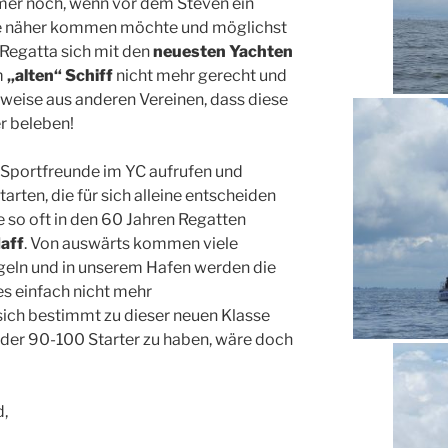
mmer noch, wenn vor dem Steven ein
ne näher kommen möchte und möglichst
r Regatta sich mit den
neuesten Yachten
m
„alten“ Schiff
nicht mehr gerecht und
weise aus anderen Vereinen, dass diese
r beleben!
 Sportfreunde im YC aufrufen und
tarten, die für sich alleine entscheiden
e so oft in den 60 Jahren Regatten
aff
. Von auswärts kommen viele
geln und in unserem Hafen werden die
es einfach nicht mehr
ich bestimmt zu dieser neuen Klasse
ieder 90-100 Starter zu haben, wäre doch
d,