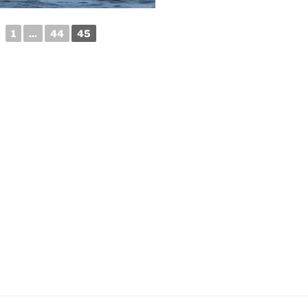
◄
1
...
44
45