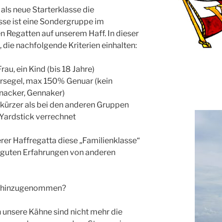
 als neue Starterklasse die
asse ist eine Sondergruppe im
n Regatten auf unserem Haff. In dieser
 die nachfolgende Kriterien einhalten:
rau, ein Kind (bis 18 Jahre)
rsegel, max 150% Genuar (kein
innacker, Gennaker)
h kürzer als bei den anderen Gruppen
 Yardstick verrechnet
rer Haffregatta diese „Familienklasse“
n guten Erfahrungen von anderen
se hinzugenommen?
h unsere Kähne sind nicht mehr die