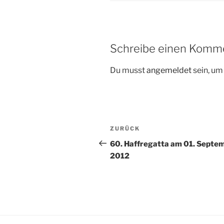
Schreibe einen Komm
Du musst
angemeldet
sein, u
Beitragsnavigation
Vorheriger
ZURÜCK
Beitrag
60. Haffregatta am 01. Septe
2012