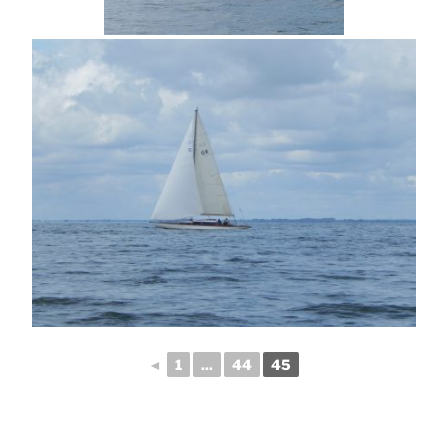
◄
1
...
44
45