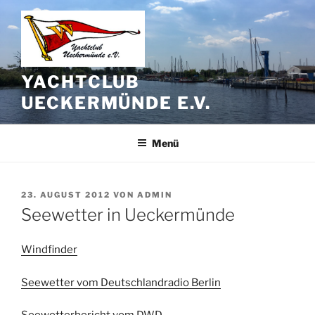
Zum
Inhalt
springen
YACHTCLUB
UECKERMÜNDE E.V.
Menü
VERÖFFENTLICHT
23. AUGUST 2012
VON
ADMIN
AM
Seewetter in Ueckermünde
Windfinder
Seewetter vom Deutschlandradio Berlin