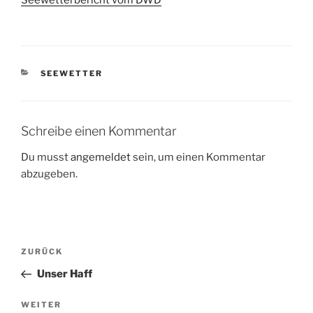
Seewetterbericht vom DWD
KATEGORIEN
SEEWETTER
Schreibe einen Kommentar
Du musst
angemeldet
sein, um einen Kommentar
abzugeben.
Beitragsnavigation
Vorheriger
ZURÜCK
Beitrag
Unser Haff
Nächster
WEITER