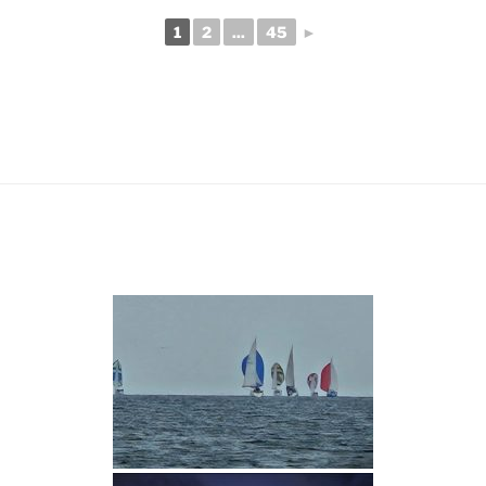
1
2
...
45
►