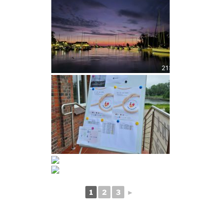
1
2
3
►