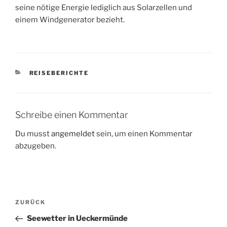
seine nötige Energie lediglich aus Solarzellen und
einem Windgenerator bezieht.
KATEGORIEN
REISEBERICHTE
Schreibe einen Kommentar
Du musst
angemeldet
sein, um einen Kommentar
abzugeben.
Beitragsnavigation
Vorheriger
ZURÜCK
Beitrag
Seewetter in Ueckermünde