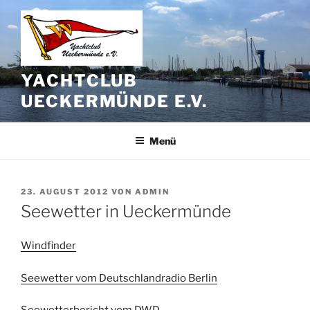
Zum
Inhalt
springen
YACHTCLUB
UECKERMÜNDE E.V.
Menü
VERÖFFENTLICHT
23. AUGUST 2012
VON
ADMIN
AM
Seewetter in Ueckermünde
Windfinder
Seewetter vom Deutschlandradio Berlin