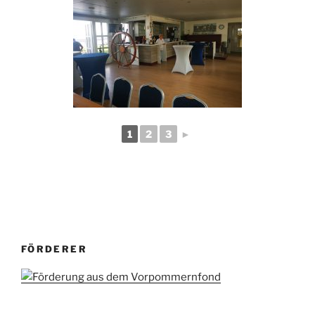
1
2
3
►
FÖRDERER