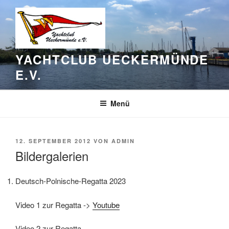
Zum
Inhalt
springen
YACHTCLUB UECKERMÜNDE
E.V.
Menü
VERÖFFENTLICHT
12. SEPTEMBER 2012
VON
ADMIN
AM
Bildergalerien
Deutsch-Polnische-Regatta 2023
Video 1 zur Regatta ->
Youtube
Video 2 zur Regatta