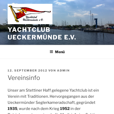
Zum
Inhalt
springen
YACHTCLUB
UECKERMÜNDE E.V.
Menü
VERÖFFENTLICHT
12. SEPTEMBER 2012
VON
ADMIN
AM
Vereinsinfo
Unser am Stettiner Haff gelegene Yachtclub ist ein
Verein mit Traditionen. Hervorgegangen aus der
Ueckermünder Seglerkameradschaft, gegründet
1935
, wurde nach dem Krieg
1952
in der