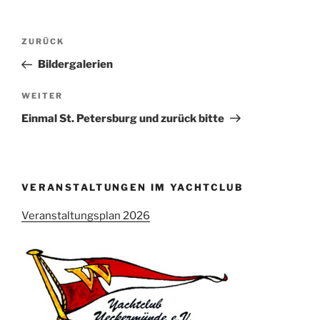
Beitragsnavigation
Vorheriger
ZURÜCK
Beitrag
Bildergalerien
Nächster
WEITER
Beitrag
Einmal St. Petersburg und zurück bitte
VERANSTALTUNGEN IM YACHTCLUB
Veranstaltungsplan 2026