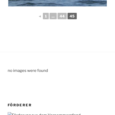
◄
1
...
44
45
no images were found
FÖRDERER