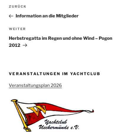
Beitragsnavigation
Vorheriger
ZURÜCK
Beitrag
Information an die Mitglieder
Nächster
WEITER
Beitrag
Herbstregatta im Regen und ohne Wind – Pogon
2012
VERANSTALTUNGEN IM YACHTCLUB
Veranstaltungsplan 2026