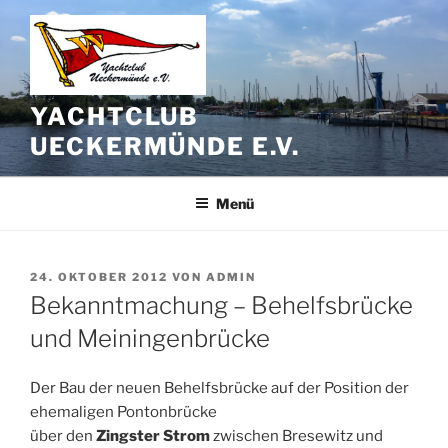
Zum
Inhalt
springen
YACHTCLUB
UECKERMÜNDE E.V.
Menü
VERÖFFENTLICHT
24. OKTOBER 2012
VON
ADMIN
AM
Bekanntmachung – Behelfsbrücke
und Meiningenbrücke
Der Bau der neuen Behelfsbrücke auf der Position der
ehemaligen Pontonbrücke
über den
Zingster Strom
zwischen Bresewitz und