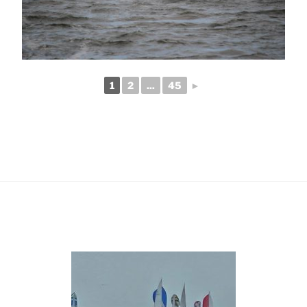
1
2
...
45
►