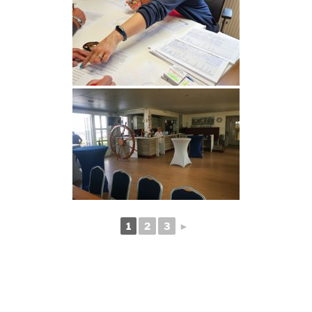
1
2
3
►