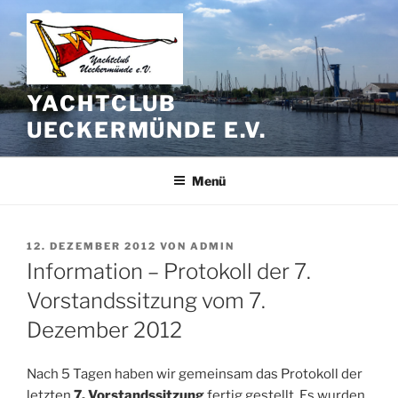
Zum
Inhalt
springen
YACHTCLUB
UECKERMÜNDE E.V.
Menü
VERÖFFENTLICHT
12. DEZEMBER 2012
VON
ADMIN
AM
Information – Protokoll der 7.
Vorstandssitzung vom 7.
Dezember 2012
Nach 5 Tagen haben wir gemeinsam das Protokoll der
letzten
7. Vorstandssitzung
fertig gestellt. Es wurden