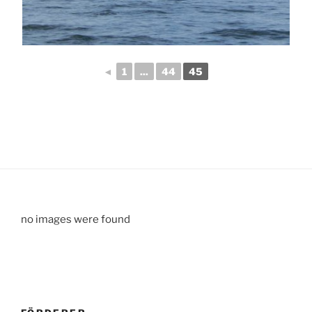
◄
1
...
44
45
no images were found