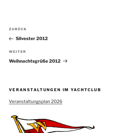
Beitragsnavigation
Vorheriger
ZURÜCK
Beitrag
Silvester 2012
Nächster
WEITER
Beitrag
Weihnachtsgrüße 2012
VERANSTALTUNGEN IM YACHTCLUB
Veranstaltungsplan 2026