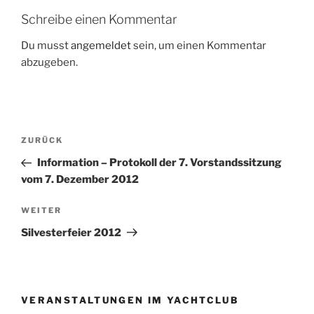
Schreibe einen Kommentar
Du musst
angemeldet
sein, um einen Kommentar
abzugeben.
Beitragsnavigation
Vorheriger
ZURÜCK
Beitrag
Information – Protokoll der 7. Vorstandssitzung
vom 7. Dezember 2012
Nächster
WEITER
Beitrag
Silvesterfeier 2012
VERANSTALTUNGEN IM YACHTCLUB