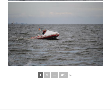
1
2
...
45
►