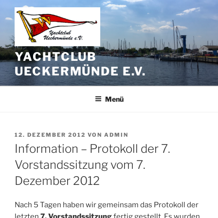
Zum
Inhalt
springen
YACHTCLUB
UECKERMÜNDE E.V.
Menü
VERÖFFENTLICHT
12. DEZEMBER 2012
VON
ADMIN
AM
Information – Protokoll der 7.
Vorstandssitzung vom 7.
Dezember 2012
Nach 5 Tagen haben wir gemeinsam das Protokoll der
letzten
7. Vorstandssitzung
fertig gestellt. Es wurden