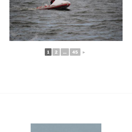
1
2
...
45
►