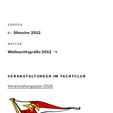
Beitragsnavigation
Vorheriger
ZURÜCK
Beitrag
Silvester 2012
Nächster
WEITER
Beitrag
Weihnachtsgrüße 2012
VERANSTALTUNGEN IM YACHTCLUB
Veranstaltungsplan 2026