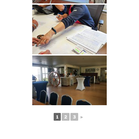
1
2
3
►