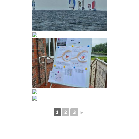
1
2
3
►