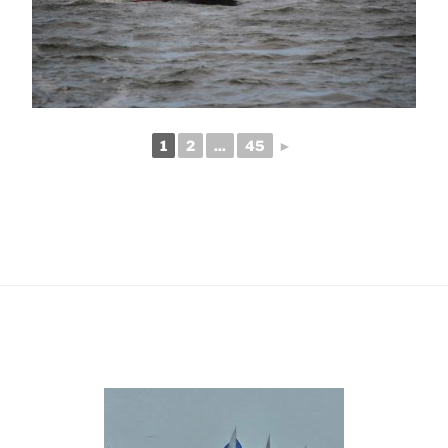
1
2
...
45
►