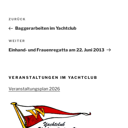
Beitragsnavigation
Vorheriger
ZURÜCK
Beitrag
Baggerarbeiten im Yachtclub
Nächster
WEITER
Beitrag
Einhand- und Frauenregatta am 22. Juni 2013
VERANSTALTUNGEN IM YACHTCLUB
Veranstaltungsplan 2026