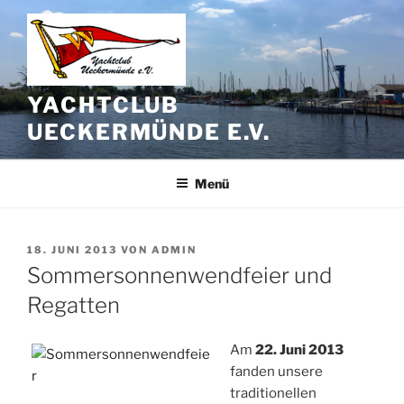
Zum
Inhalt
springen
YACHTCLUB
UECKERMÜNDE E.V.
Menü
VERÖFFENTLICHT
18. JUNI 2013
VON
ADMIN
AM
Sommersonnenwendfeier und
Regatten
Am
22. Juni 2013
fanden unsere
traditionellen