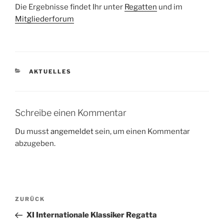
Die Ergebnisse findet Ihr unter
Regatten
und im
Mitgliederforum
KATEGORIEN
AKTUELLES
Schreibe einen Kommentar
Du musst
angemeldet
sein, um einen Kommentar
abzugeben.
Beitragsnavigation
Vorheriger
ZURÜCK
Beitrag
XI Internationale Klassiker Regatta