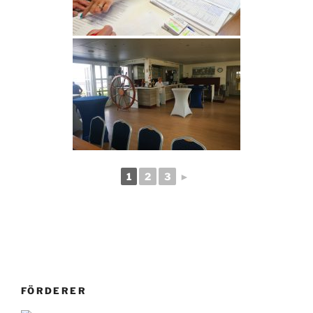
1
2
3
►
FÖRDERER