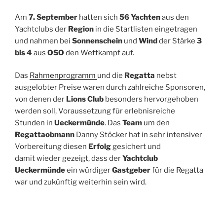
Am
7. September
hatten sich
56 Yachten
aus den
Yachtclubs der
Region
in die Startlisten eingetragen
und nahmen bei
Sonnenschein
und
Wind
der Stärke
3
bis 4
aus
OSO
den Wettkampf auf.
Das
Rahmenprogramm
und die
Regatta
nebst
ausgelobter Preise waren durch zahlreiche Sponsoren,
von denen der
Lions Club
besonders hervorgehoben
werden soll, Voraussetzung für erlebnisreiche
Stunden in
Ueckermünde
. Das
Team
um den
Regattaobmann
Danny Stöcker hat in sehr intensiver
Vorbereitung diesen
Erfolg
gesichert und
damit wieder gezeigt, dass der
Yachtclub
Ueckermünde
ein würdiger
Gastgeber
für die Regatta
war und zukünftig weiterhin sein wird.