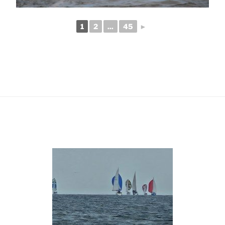
1
2
...
45
►