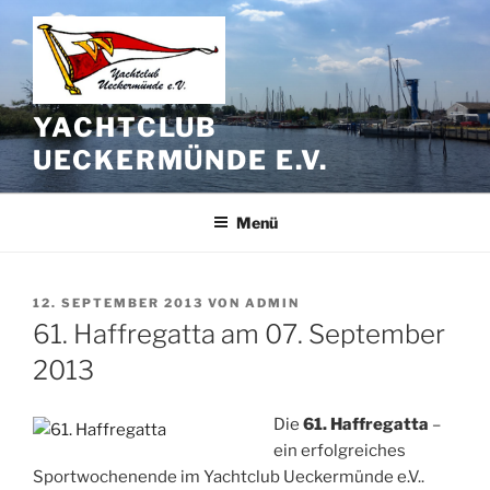
Zum
Inhalt
springen
YACHTCLUB
UECKERMÜNDE E.V.
Menü
VERÖFFENTLICHT
12. SEPTEMBER 2013
VON
ADMIN
AM
61. Haffregatta am 07. September
2013
Die
61. Haffregatta
–
ein erfolgreiches
Sportwochenende im Yachtclub Ueckermünde e.V..