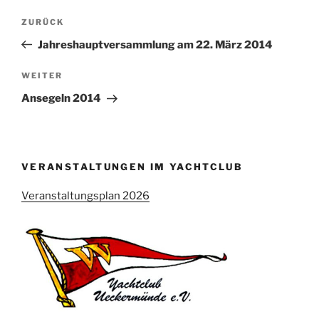
Beitragsnavigation
Vorheriger
ZURÜCK
Beitrag
Jahreshauptversammlung am 22. März 2014
Nächster
WEITER
Beitrag
Ansegeln 2014
VERANSTALTUNGEN IM YACHTCLUB
Veranstaltungsplan 2026