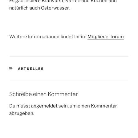
Es gab leckere Bratwurst, Kaffee und Kuchen und
natürlich auch
Osterwasser.
Weitere Informationen findet Ihr im
Mitgliederforum
KATEGORIEN
AKTUELLES
Schreibe einen Kommentar
Du musst
angemeldet
sein, um einen Kommentar
abzugeben.