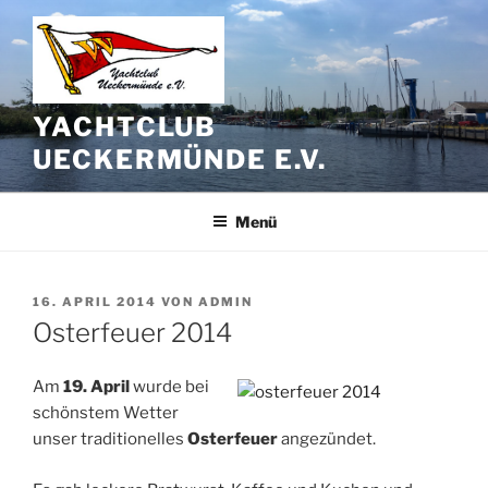
Zum
Inhalt
springen
YACHTCLUB
UECKERMÜNDE E.V.
Menü
VERÖFFENTLICHT
16. APRIL 2014
VON
ADMIN
AM
Osterfeuer 2014
Am
19. April
wurde bei
schönstem Wetter
unser traditionelles
Osterfeuer
angezündet.