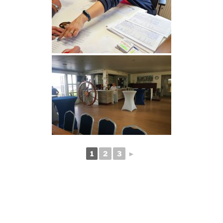
1
2
3
►