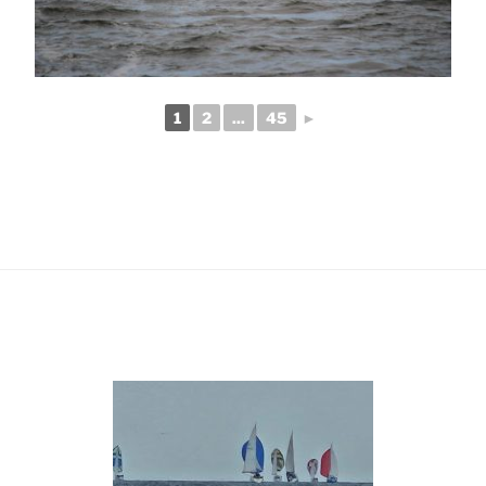
1
2
...
45
►