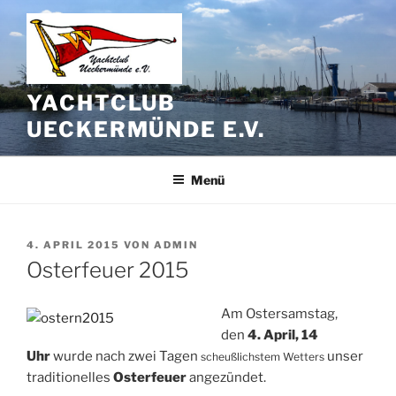
Zum
Inhalt
springen
YACHTCLUB
UECKERMÜNDE E.V.
Menü
VERÖFFENTLICHT
4. APRIL 2015
VON
ADMIN
AM
Osterfeuer 2015
Am Ostersamstag,
den
4. April, 14
Uhr
wurde nach zwei Tagen
unser
scheußlichstem Wetters
traditionelles
Osterfeuer
angezündet.