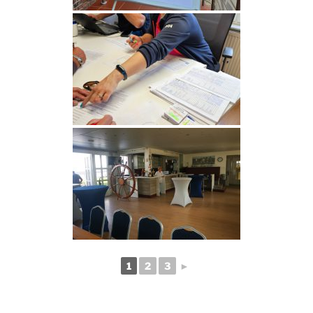
1
2
3
►