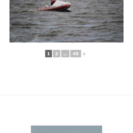
1
2
...
45
►