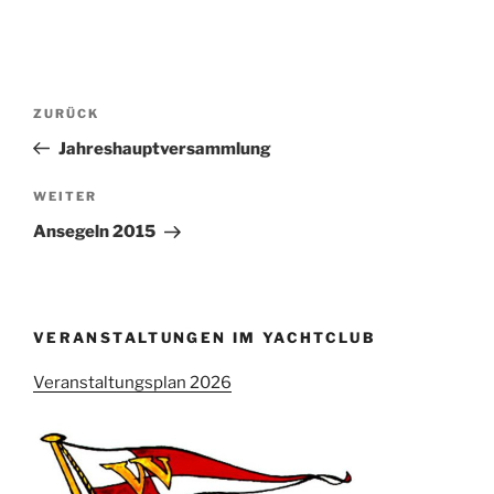
Beitragsnavigation
Vorheriger
ZURÜCK
Beitrag
Jahreshauptversammlung
Nächster
WEITER
Beitrag
Ansegeln 2015
VERANSTALTUNGEN IM YACHTCLUB
Veranstaltungsplan 2026