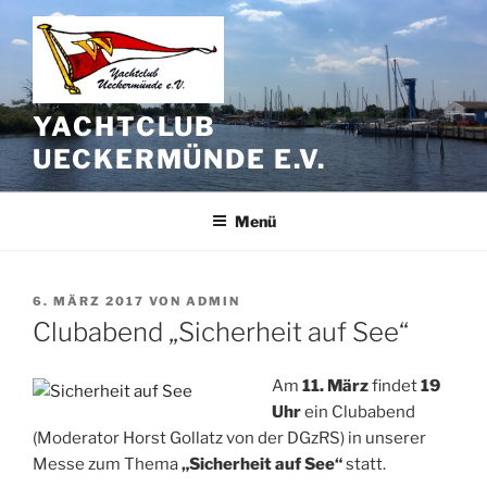
Zum
Inhalt
springen
YACHTCLUB
UECKERMÜNDE E.V.
Menü
VERÖFFENTLICHT
6. MÄRZ 2017
VON
ADMIN
AM
Clubabend „Sicherheit auf See“
Am
11. März
findet
19
Uhr
ein Clubabend
(Moderator Horst Gollatz von der DGzRS) in unserer
Messe zum Thema
„Sicherheit auf See“
statt.