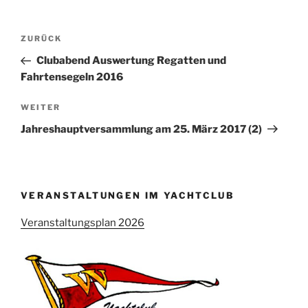
Beitragsnavigation
Vorheriger
ZURÜCK
Beitrag
Clubabend Auswertung Regatten und
Fahrtensegeln 2016
Nächster
WEITER
Beitrag
Jahreshauptversammlung am 25. März 2017 (2)
VERANSTALTUNGEN IM YACHTCLUB
Veranstaltungsplan 2026