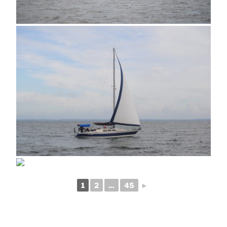
1
2
...
45
►