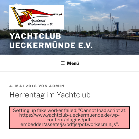
Zum
Inhalt
springen
YACHTCLUB
UECKERMÜNDE E.V.
Menü
VERÖFFENTLICHT
4. MAI 2018
VON
ADMIN
AM
Herrentag im Yachtclub
Setting up fake worker failed: "Cannot load script at:
https://www.yachtclub-ueckermuende.de/wp-
content/plugins/pdf-
embedder/assets/js/pdfjs/pdf.worker.min.js".