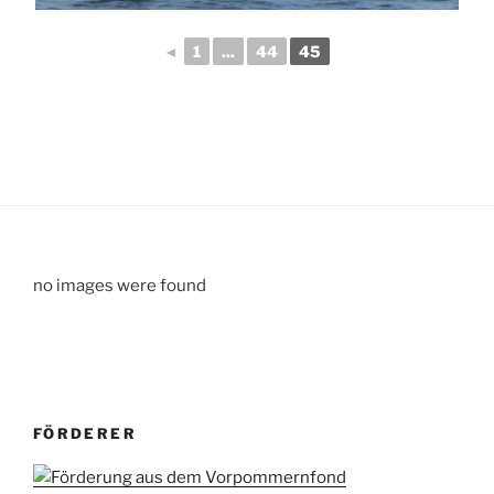
◄
1
...
44
45
no images were found
FÖRDERER