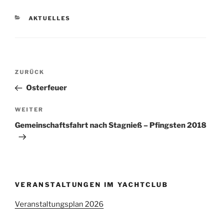
KATEGORIEN
AKTUELLES
Beitragsnavigation
Vorheriger
ZURÜCK
Beitrag
Osterfeuer
Nächster
WEITER
Beitrag
Gemeinschaftsfahrt nach Stagnieß – Pfingsten 2018
VERANSTALTUNGEN IM YACHTCLUB
Veranstaltungsplan 2026