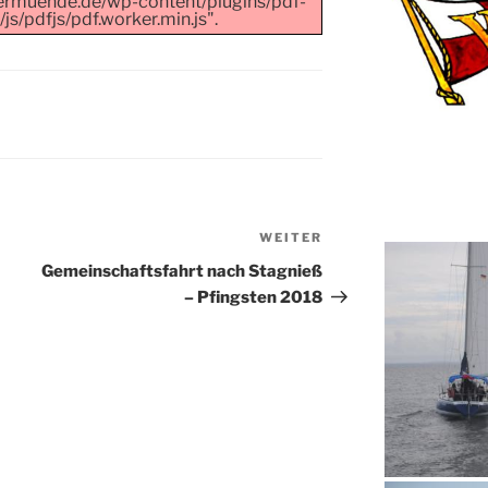
ermuende.de/wp-content/plugins/pdf-
s/pdfjs/pdf.worker.min.js".
WEITER
Nächster
Beitrag
Gemeinschaftsfahrt nach Stagnieß
– Pfingsten 2018