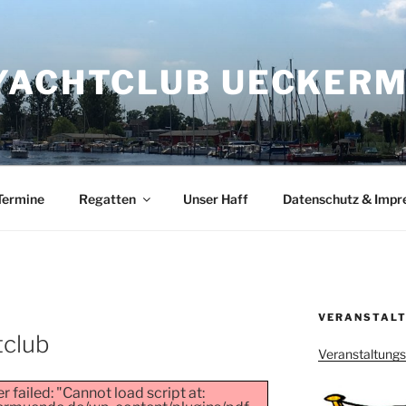
YACHTCLUB UECKERMÜ
Termine
Regatten
Unser Haff
Datenschutz & Imp
VERANSTALT
tclub
Veranstaltung
 failed: "Cannot load script at: