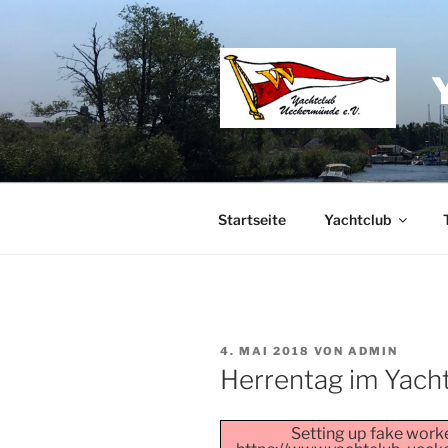
Zum
Inhalt
springen
Startseite
Yachtclub
VERÖFFENTLICHT
4. MAI 2018
VON
ADMIN
AM
Herrentag im Yach
Setting up fake worker